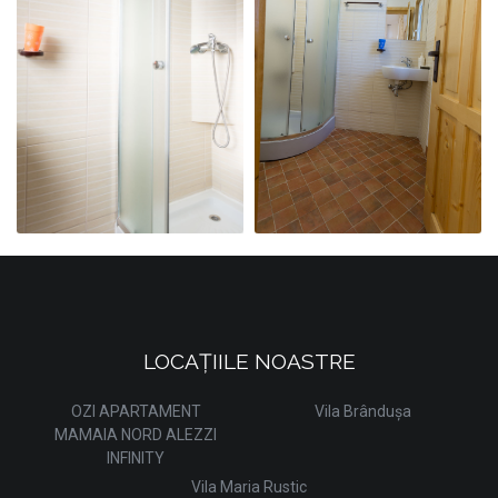
CAMERA 6
CAMERA 7
KING SIZE
KING SIZE
CAMERA 8
CAMERA 9
LOCAȚIILE NOASTRE
KING SIZE
KING SIZE
OZI APARTAMENT
Vila Brândușa
MAMAIA NORD ALEZZI
INFINITY
Vila Maria Rustic