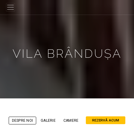
VILA BRÂNDUȘA
REZERVĂ ACUM
DESPRE NOI
GALERIE
CAMERE