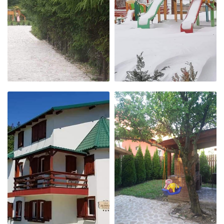
LOC DE JOACĂ
ALEEA CU BRAZI
IARNA