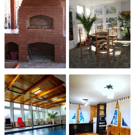
PISCINA
LOC DE JOACĂ
GRĂTARUL
LIVING