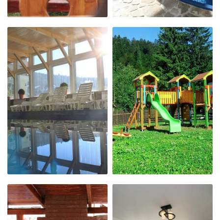
FEREASTRĂ ÎN
PISCINA
NATURĂ