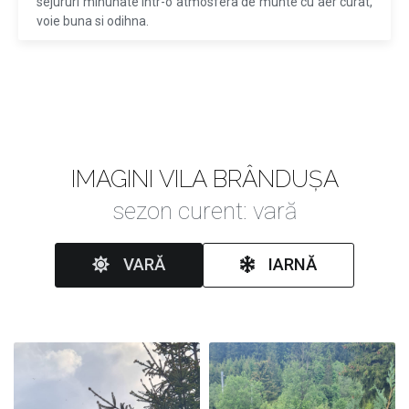
sejururi minunate intr-o atmosfera de munte cu aer curat,
voie buna si odihna.
IMAGINI VILA BRÂNDUȘA
sezon curent: vară
VARĂ
IARNĂ