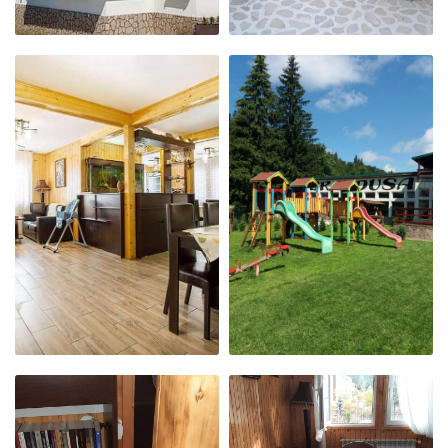
CĂMINUL
LOC DE JOACĂ
NOSTRU