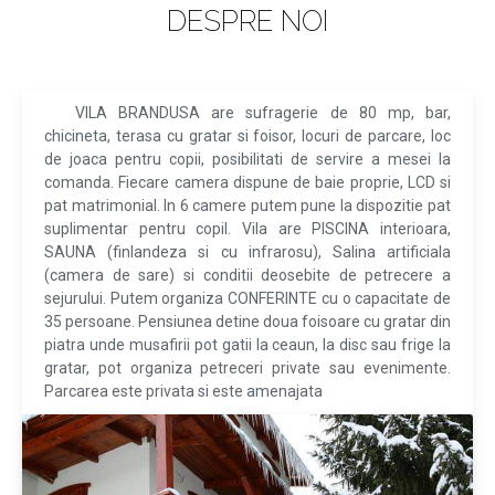
DESPRE NOI
VILA BRANDUSA are sufragerie de 80 mp, bar,
chicineta, terasa cu gratar si foisor, locuri de parcare, loc
de joaca pentru copii, posibilitati de servire a mesei la
comanda. Fiecare camera dispune de baie proprie, LCD si
pat matrimonial. In 6 camere putem pune la dispozitie pat
suplimentar pentru copil. Vila are PISCINA interioara,
SAUNA (finlandeza si cu infrarosu), Salina artificiala
(camera de sare) si conditii deosebite de petrecere a
sejurului. Putem organiza CONFERINTE cu o capacitate de
35 persoane. Pensiunea detine doua foisoare cu gratar din
piatra unde musafirii pot gatii la ceaun, la disc sau frige la
gratar, pot organiza petreceri private sau evenimente.
Parcarea este privata si este amenajata