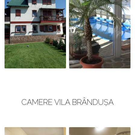
CURTEA
LOC DE JOACĂ
NOASTRĂ
CAMERE VILA BRÂNDUȘA
CURTEA
PISCINA
NOASTRĂ