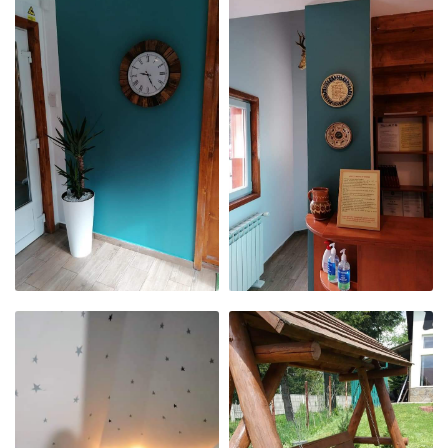
LA MASA
CĂMINUL
NOASTRĂ
NOSTRU
CĂMINUL
CĂMINUL