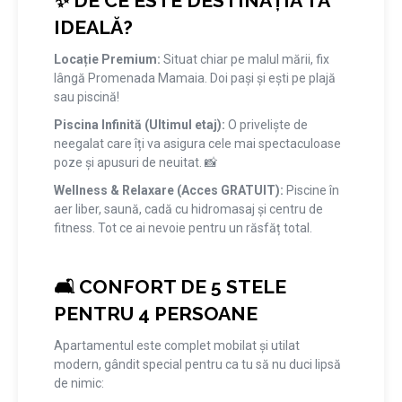
✨ DE CE ESTE DESTINAȚIA TA
IDEALĂ?
Locație Premium:
Situat chiar pe malul mării, fix
lângă Promenada Mamaia. Doi pași și ești pe plajă
sau piscină!
Piscina Infinită (Ultimul etaj):
O priveliște de
neegalat care îți va asigura cele mai spectaculoase
poze și apusuri de neuitat. 📸
Wellness & Relaxare (Acces GRATUIT):
Piscine în
aer liber, saună, cadă cu hidromasaj și centru de
fitness. Tot ce ai nevoie pentru un răsfăț total.
🛋️ CONFORT DE 5 STELE
PENTRU 4 PERSOANE
Apartamentul este complet mobilat și utilat
modern, gândit special pentru ca tu să nu duci lipsă
de nimic: