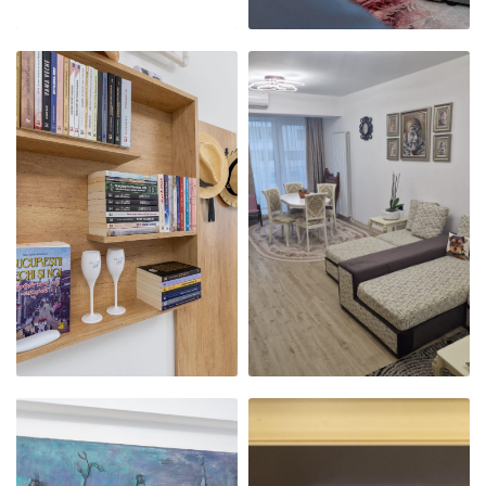
APARTAMENTUL
APARTAMENTUL
NOSTRU
NOSTRU
MODERN,
MODERN,
PRIMITOR ȘI
PRIMITOR ȘI
CURAT
CURAT
APARTAMENTUL
APARTAMENTUL