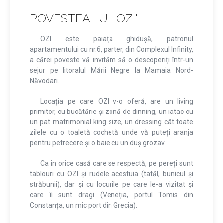
POVESTEA LUI „OZI"
OZI este paiața ghidușă, patronul
apartamentului cu nr.6, parter, din Complexul Infinity,
a cărei poveste vă invităm să o descoperiți într-un
sejur pe litoralul Mării Negre la Mamaia Nord-
Năvodari.
Locația pe care OZI v-o oferă, are un living
primitor, cu bucătărie și zonă de dinning, un iatac cu
un pat matrimonial king size, un dressing cât toate
zilele cu o toaletă cochetă unde vă puteți aranja
pentru petrecere și o baie cu un duș grozav.
Ca în orice casă care se respectă, pe pereți sunt
tablouri cu OZI și rudele acestuia (tatăl, bunicul și
străbunii), dar și cu locurile pe care le-a vizitat și
care îi sunt dragi (Veneția, portul Tomis din
Constanța, un mic port din Grecia).