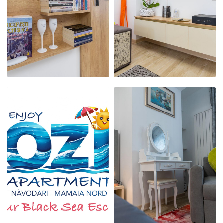
PRIMITOR ȘI
PRIMITOR ȘI
CURAT
CURAT
APARTAMENTUL
APARTAMENTUL
NOSTRU
NOSTRU
MODERN,
MODERN,
PRIMITOR ȘI
PRIMITOR ȘI
CURAT
CURAT