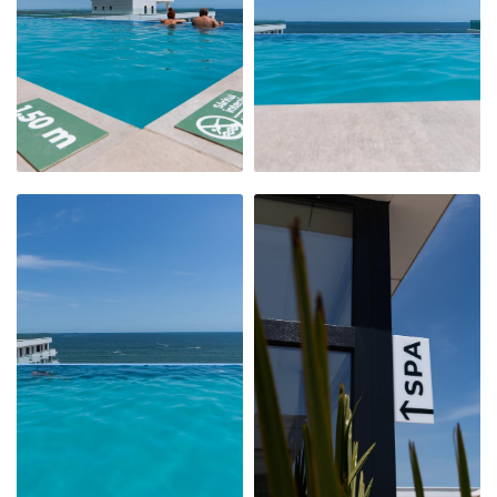
PRIMITOR ȘI
PRIMITOR ȘI
CURAT
CURAT
PISCINA INFINITY
PISCINA INFINITY
ȘI PRIVELIȘTEA
ȘI PRIVELIȘTEA
NOASTRĂ CĂTRE
NOASTRĂ CĂTRE
MAREA NEAGRĂ
MAREA NEAGRĂ