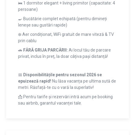
🛌 1 dormitor elegant + living primitor (capacitate: 4
persoane)
🍳 Bucătărie complet echipată (pentru dimineți
leneșe sau gustări rapide)
❄️ Aer condiționat, WiFi gratuit de mare viteză & TV
prin cablu
🚗
FĂRĂ GRIJA PARCĂRII:
Ai locul tău de parcare
privat, inclus în preț, la doar câțiva pași distanță!
📅
Disponibilitățile pentru sezonul 2026 se
epuizează rapid!
Nu lăsa vacanța pe ultima sută de
metri. Răsfață-te cu o vară la superlativ!
📩 Pentru tarife și rezervări intră acum pe booking
sau airbnb, garantul vacanței tale.