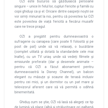
OZI este bucuros să găzduiască persoane
singure – unice în felul lor, cupluri fericite și familii cu
copii ghiduși ca și el. Oricare dintre oaspeții noștri se
vor simți minunat la noi, pentru că povestea lui OZI
este povestea de viață fericită a fiecărui musafir
care ne trece pragul.
OZI a pregătit pentru dumneavoastră o
sufragerie cu canapea (care poate fi folosită și pe
post de pat) unde să vă relaxați, o bucătărie
(complet utilată și dotată la standardele cele mai
înalte), cu un TV uriaș unde să vedeți filmele și
emisiunile preferate (dar și desenele animate –
pentru că OZI a făcut abonament pentru
dumneavoastră la Disney Channel), un balcon
elegant cu măsuțe și scaune de terasă inclusiv
pentru cei mici, și un dormitor cu un pat mare și
televizorul aferent care să vă permită o odihnă
binemeritată.
Ghiduș cum se știe, OZI vă lasă să alegeți ce tip
de lumină vă place (albă și strălucitoare ori galbenă